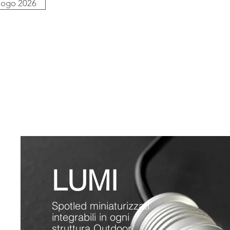
logo 2026
LUMI
Spotled miniaturizzati
integrabili in ogni
struttura Outdoor