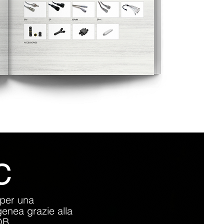
C
i per una
enea grazie alla
COB