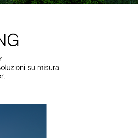
NG
r
soluzioni su misura
r.