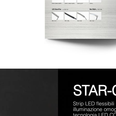
STAR-
Strip LED flessibil
illuminazione omog
tecnologia LED 