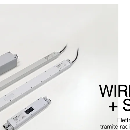
WIR
+ 
Elett
tramite ra