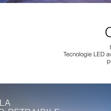
​Tecnologie LED av
p
LA