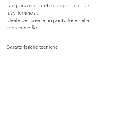
Lampada da parete compatta a due
fasci luminosi,
ideale per creare un punto luce nella
zona cancello.
Caratteristiche tecniche
Codice
PACK-200
Alimentazione
220-240Vac
Potenza
2x3W
Temperatura luce
3000K
Lumen
300
Grado di protezione
IP54