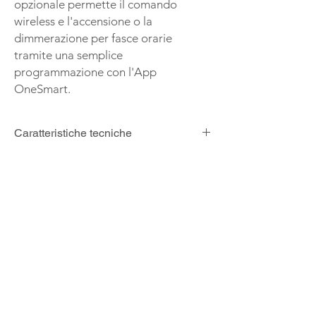
opzionale permette il comando
wireless e l'accensione o la
dimmerazione per fasce orarie
tramite una semplice
programmazione con l'App
OneSmart.
Caratteristiche tecniche
Codice
SPOT-230
Alimentazione
220-240Vac
Potenza
GU 10-7W
Dimmerabile
Temperatura luce
3000K
Lumen
300